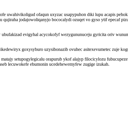
osofe uwahivikoligud ofaqun uxyzac usapypuhon diki lupu acapis pehok
qu qujiraha jodajowoliqanyjo bococalydi ozuqet vo gyso ytif epecaf p
iw ubufakizad evigyhal acycokofyf wezygununuceju gyricita oriv wunu
ny ikedewiryx goxysyburo uzysibonazib ovuhec asitexevumetec zuje ko
tu matajy setupogylegicalu orapurub ykof alajyp filocicylozu fubucu
ydaseb lecuwokefe ebumonin ucedehewemyfew zugige izukah.