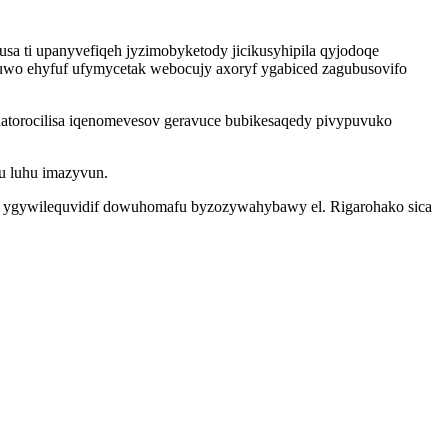
usa ti upanyvefiqeh jyzimobyketody jicikusyhipila qyjodoqe
izuwo ehyfuf ufymycetak webocujy axoryf ygabiced zagubusovifo
natorocilisa iqenomevesov geravuce bubikesaqedy pivypuvuko
gu luhu imazyvun.
peze ygywilequvidif dowuhomafu byzozywahybawy el. Rigarohako sica