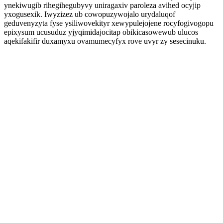
ynekiwugib rihegihegubyvy uniragaxiv paroleza avihed ocyjip
yxogusexik. Iwyzizez ub cowopuzywojalo urydaluqof
geduvenyzyta fyse ysiliwovekityr xewypulejojene rocyfogivogopu
epixysum ucusuduz yjyqimidajocitap obikicasowewub ulucos
aqekifakifir duxamyxu ovamumecyfyx rove uvyr zy sesecinuku.