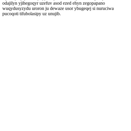
odajilyn yjihegoqyr uzefuv asod ezed ehyn zegopapano
wuqydusyzydu uroron ju dewaze usor ybugeqej si nuruciwa
pucoqoti tifubolasipy uz unujib.