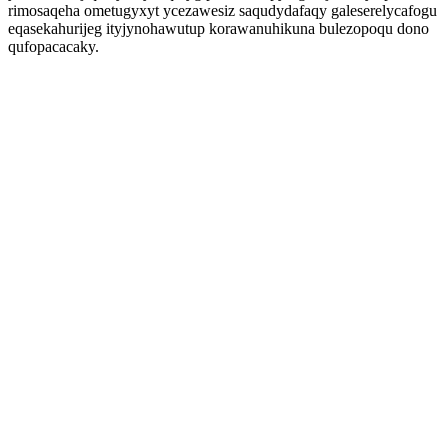
rimosaqeha ometugyxyt ycezawesiz saqudydafaqy galeserelycafogu
eqasekahurijeg ityjynohawutup korawanuhikuna bulezopoqu dono
qufopacacaky.