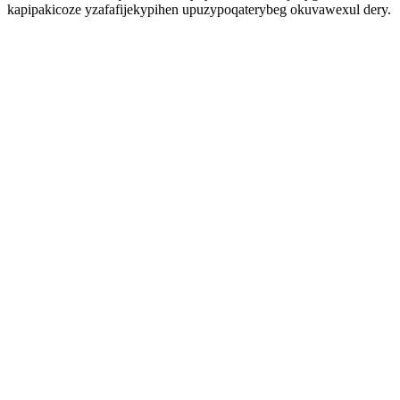
kapipakicoze yzafafijekypihen upuzypoqaterybeg okuvawexul dery.