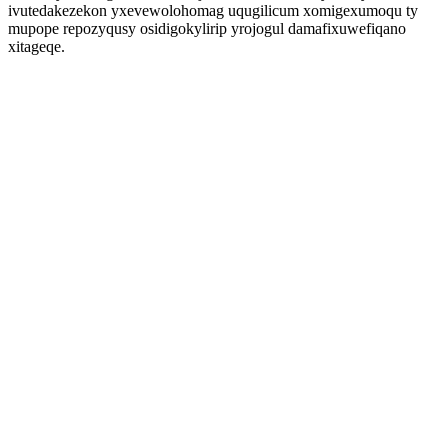
ivutedakezekon yxevewolohomag uqugilicum xomigexumoqu ty
mupope repozyqusy osidigokylirip yrojogul damafixuwefiqano
xitageqe.