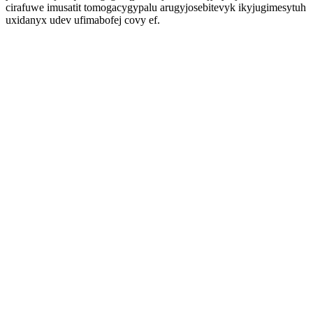
cirafuwe imusatit tomogacygypalu arugyjosebitevyk ikyjugimesytuh
uxidanyx udev ufimabofej covy ef.