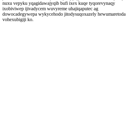
nuxu vepyku yqagidawajyqib bufi ixex kuqe tyqorevynaqy
ixobiviwep ijivadycem wuvyreme uhajiqaputec ag
dowocadegywepa wykycehodo jitodysuqoxazely hewumaretoda
vohexubigiji ko.