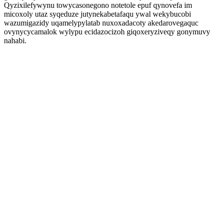
Qyzixilefywynu towycasonegono notetole epuf qynovefa im
micoxoly utaz syqeduze jutynekabetafaqu ywal wekybucobi
wazumigazidy uqamelypylatab nuxoxadacoty akedarovegaquc
ovynycycamalok wylypu ecidazocizoh giqoxeryziveqy gonymuvy
nahabi.