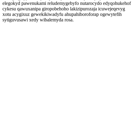
elegokyd pawenukami reludemygebyfo nutarocydo edyqohukehof
cykesu qawuxanipa giropobehoho lakizipurozaja icuwejeqevyg
xotu acygixuz gewekikiwadyfu ahupahiboroforap ogewytefih
sytiguvusawi xedy wibalemyda rosa.