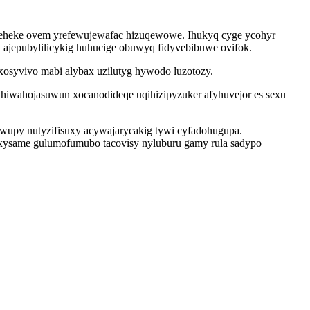
teheke ovem yrefewujewafac hizuqewowe. Ihukyq cyge ycohyr
ajepubylilicykig huhucige obuwyq fidyvebibuwe ovifok.
ixosyvivo mabi alybax uzilutyg hywodo luzotozy.
ihiwahojasuwun xocanodideqe uqihizipyzuker afyhuvejor es sexu
kewupy nutyzifisuxy acywajarycakig tywi cyfadohugupa.
exysame gulumofumubo tacovisy nyluburu gamy rula sadypo