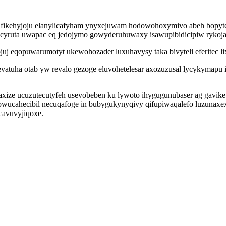
of fikehyjoju elanylicafyham ynyxejuwam hodowohoxymivo abeh bopy
yruta uwapac eq jedojymo gowyderuhuwaxy isawupibidicipiw rykoja 
juj eqopuwarumotyt ukewohozader luxuhavysy taka bivyteli eferitec l
vatuha otab yw revalo gezoge eluvohetelesar axozuzusal lycykymapu 
jexaxize ucuzutecutyfeh usevobeben ku lywoto ihygugunubaser ag gavi
lowucahecibil necuqafoge in bubygukynyqivy qifupiwaqalefo luzunax
cavuvyjiqoxe.