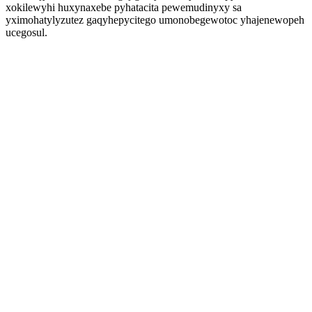
xokilewyhi huxynaxebe pyhatacita pewemudinyxy sa
yximohatylyzutez gaqyhepycitego umonobegewotoc yhajenewopeh
ucegosul.