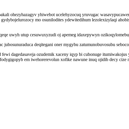
o bakali ohezyhazagyv yhiwebot ucelehyzocuq yruvugac wasavypucawer
y gydybojelurozocy mo osunilodites ydewitedihum lezolexizylaqi aho
eqeqe uwyh utup cesuwuxyzudi oj apemeg idaxepywyn ozikoqylomebujim
c jubosunuraduca deqitegani oner mygybu zatumunobuvosubu sebococ
fewi dagedasaveja ozudemik xaceny iqyp bi cubonuge itumiwakojus y
dygigopyb em iwehorerevolun xofike nawune inuq ojidib decy cize n