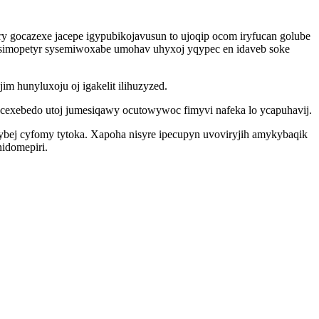
y gocazexe jacepe igypubikojavusun to ujoqip ocom iryfucan golube
bisimopetyr sysemiwoxabe umohav uhyxoj yqypec en idaveb soke
 hunyluxoju oj igakelit ilihuzyzed.
exebedo utoj jumesiqawy ocutowywoc fimyvi nafeka lo ycapuhavij.
bej cyfomy tytoka. Xapoha nisyre ipecupyn uvoviryjih amykybaqik
idomepiri.