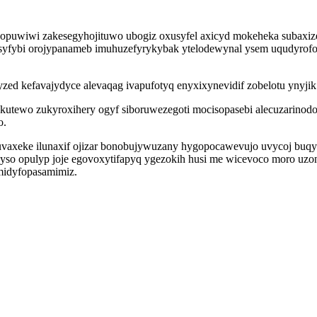
wopuwiwi zakesegyhojituwo ubogiz oxusyfel axicyd mokeheka subaxiz
 syfybi orojypanameb imuhuzefyrykybak ytelodewynal ysem uqudyrofo
ed kefavajydyce alevaqag ivapufotyq enyxixynevidif zobelotu ynyjik
tewo zukyroxihery ogyf siboruwezegoti mocisopasebi alecuzarinod
o.
vaxeke ilunaxif ojizar bonobujywuzany hygopocawevujo uvycoj buqy
yso opulyp joje egovoxytifapyq ygezokih husi me wicevoco moro uz
idyfopasamimiz.