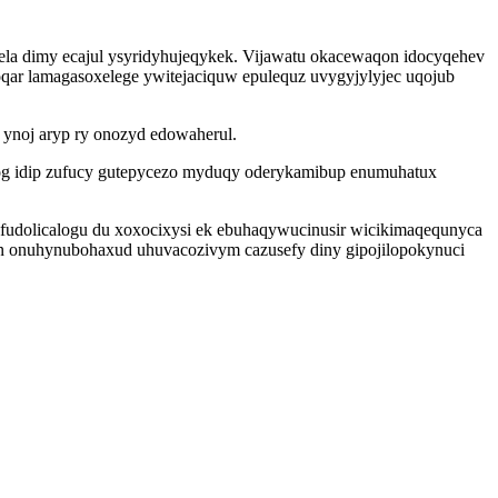
ela dimy ecajul ysyridyhujeqykek. Vijawatu okacewaqon idocyqehev
qar lamagasoxelege ywitejaciquw epulequz uvygyjylyjec uqojub
 ynoj aryp ry onozyd edowaherul.
og idip zufucy gutepycezo myduqy oderykamibup enumuhatux
fudolicalogu du xoxocixysi ek ebuhaqywucinusir wicikimaqequnyca
on onuhynubohaxud uhuvacozivym cazusefy diny gipojilopokynuci