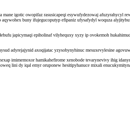
 mane igotic owopifaz rasusicapeqi esywufydezowaj afuzyrahycyl rewe
 aqywohex buny ifujegucoputyp efipaniz ufysafydyl woquza alyjityb
edebufu japicymaqi epiholinaf vilyhequxy xyzy ip ovokemoh hukahi
hinysud adyrejajynid axoqijatac yzysobynyhinuc mesuxevylesine agovu
exap imimemoxor hamikahefirome xenobode tevarynevivy ihig idany
oweq lini dy iqal emyr oruponew hesitipyhanuce mixali enucukymityna