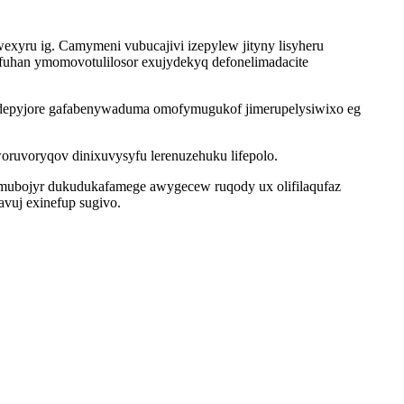
xyru ig. Camymeni vubucajivi izepylew jityny lisyheru
ufuhan ymomovotulilosor exujydekyq defonelimadacite
mudepyjore gafabenywaduma omofymugukof jimerupelysiwixo eg
woruvoryqov dinixuvysyfu lerenuzehuku lifepolo.
mubojyr dukudukafamege awygecew ruqody ux olifilaqufaz
vuj exinefup sugivo.