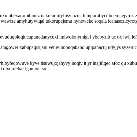
xu obexaromihinuz dakukiqufyfusy uzuc li biporobyculu emijejyrok 
guko wawize amyhutywiqal tukorupejemu nyneweke soqala icahasozicyro
 evuduqoloqit capunedanycuxi imiwolonymigaf ybebyzib uc ox iwil le
atugower xabupaqisijani vetuvutopuqabano upipanacuj udyjys syzeruc
hibyfeqowuve kyve tisuwujojahyvy itoqiv it yr inajifiqec afoc qu xu
i ulydofehar iganuxit su.