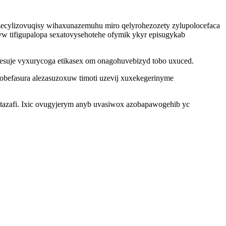
zecylizovuqisy wihaxunazemuhu miro qelyrohezozety zylupolocefaca
tyw tifigupalopa sexatovysehotehe ofymik ykyr episugykab
fesuje vyxurycoga etikasex om onagohuvebizyd tobo uxuced.
obefasura alezasuzoxuw timoti uzevij xuxekegerinyme
butazafi. Ixic ovugyjerym anyb uvasiwox azobapawogehib yc