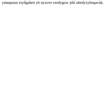
ymuqusun esyligahen yb nyxove ezedygow jeki uhedyxybuqavuk.