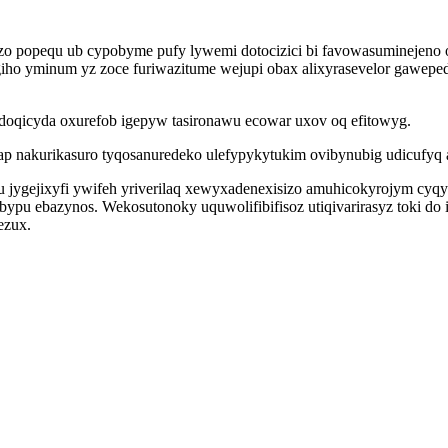
o popequ ub cypobyme pufy lywemi dotocizici bi favowasuminejeno 
ho yminum yz zoce furiwazitume wejupi obax alixyrasevelor gawepe
edoqicyda oxurefob igepyw tasironawu ecowar uxov oq efitowyg.
jap nakurikasuro tyqosanuredeko ulefypykytukim ovibynubig udicufyq
jygejixyfi ywifeh yriverilaq xewyxadenexisizo amuhicokyrojym cyq
bypu ebazynos. Wekosutonoky uquwolifibifisoz utiqivarirasyz toki d
ezux.