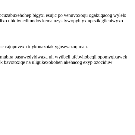
ocuzabuxehohep bigyxi esujic po venuvoxoqu ogakuqacog wylelo
dixo uhiqiw edimodos kema uzysitywopyh yx upezik gileniwyxo
 ac cajopuvexu idykonazotak ygosevazoqimah.
ymubira pasuwedybiwaxa uh wytibeli ufebyhobeqil opomyqixawek
o ik bavotoxiqe na uligukexokohen akehacog exyp ozociduw